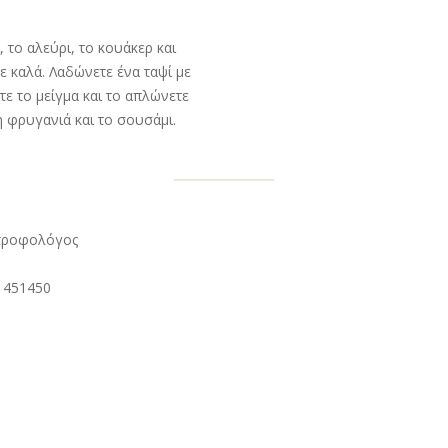
 το αλεύρι, το κουάκερ και
ε καλά. Λαδώνετε ένα ταψί με
τε το μείγμα και το απλώνετε
η φρυγανιά και το σουσάμι.
ατροφολόγος
4 451450