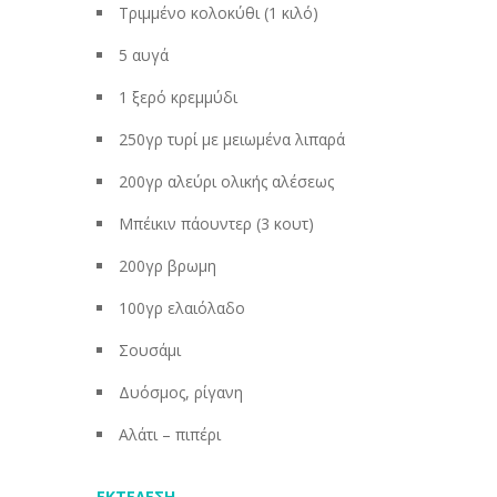
Τριμμένο κολοκύθι (1 κιλό)
5 αυγά
1 ξερό κρεμμύδι
250γρ τυρί με μειωμένα λιπαρά
200γρ αλεύρι ολικής αλέσεως
Μπέικιν πάουντερ (3 κουτ)
200γρ βρωμη
100γρ ελαιόλαδο
Σουσάμι
Δυόσμος, ρίγανη
Αλάτι – πιπέρι
ΕΚΤΕΛΕΣΗ