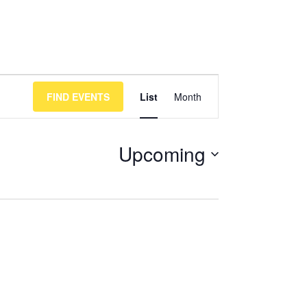
Event
FIND EVENTS
List
Month
Views
Navigation
Upcoming