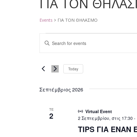
ΓΙΑ ΤΟΝ ΘΗΛΑ
Events
ΓΙΑ ΤΟΝ ΘΗΛΑΣΜΟ
Events
Events
Enter
Search
Keyword.
and
Search
Select
for
Views
Today
date.
Events
Navigation
by
Σεπτέμβριος 2026
Keyword.
ΤΕ
Virtual Event
2
2 Σεπτεμβρίου, στις 17:30
-
TIPS ΓΙΑ ΕΝΑΝ