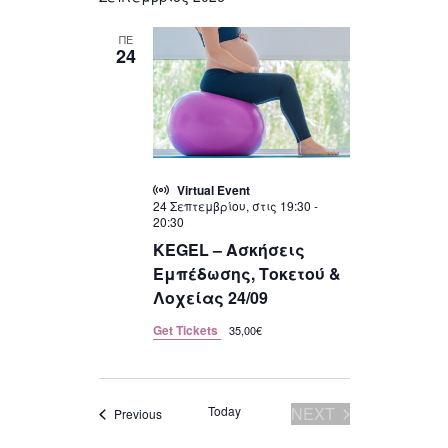
Views
ΠΕ
Navigation
24
Virtual Event
24 Σεπτεμβρίου, στις 19:30
-
20:30
KEGEL – Ασκήσεις
Εμπέδωσης, Τοκετού &
Λοχείας 24/09
Get Tickets
35,00€
Today
NEXT
Events
Previous
EVENTS