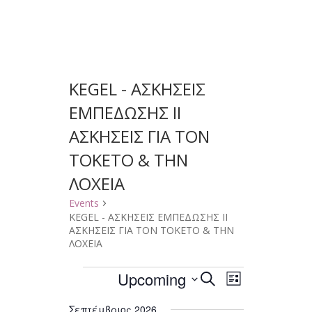
KEGEL - ΑΣΚΗΣΕΙΣ
ΕΜΠΕΔΩΣΗΣ II
ΑΣΚΗΣΕΙΣ ΓΙΑ ΤΟΝ
ΤΟΚΕΤΟ & ΤΗΝ
ΛΟΧΕΙΑ
Events
KEGEL - ΑΣΚΗΣΕΙΣ ΕΜΠΕΔΩΣΗΣ II
ΑΣΚΗΣΕΙΣ ΓΙΑ ΤΟΝ ΤΟΚΕΤΟ & ΤΗΝ
ΛΟΧΕΙΑ
Events
Upcoming
Events
Event
Select
SEARCH
LIST
Views
Search
date.
Navigation
and
Σεπτέμβριος 2026