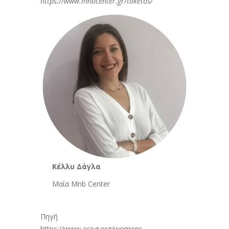
https://www.mnbcenter.gr/toketos/
Κέλλυ Δάγλα
Μαία Mnb Center
Πηγή
https://www.acog.org/womens-