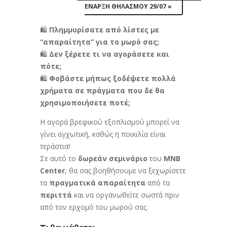
ΕΝΑΡΞΗ ΘΗΛΑΣΜΟΥ 29/07
»
🛍️
Πλημμυρίσατε από λίστες με
“απαραίτητα” για το μωρό σας;
🛍️
Δεν ξέρετε τι να αγοράσετε και
πότε;
🛍️
Φοβάστε μήπως ξοδέψετε πολλά
χρήματα σε πράγματα που δε θα
χρησιμοποιήσετε ποτέ;
Η αγορά βρεφικού εξοπλισμού μπορεί να
γίνει αγχωτική, καθώς η ποικιλία είναι
τεράστια!
Σε αυτό το
δωρεάν σεμινάριο
του
MNB
Center
, θα σας βοηθήσουμε να ξεχωρίσετε
τα
πραγματικά απαραίτητα
από τα
περιττά
και να οργανωθείτε σωστά πριν
από τον ερχομό του μωρού σας.