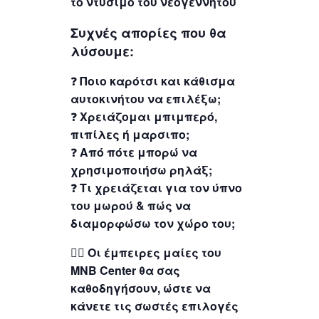
το ντύσιμο του νεογέννητου
Συχνές απορίες που θα
λύσουμε:
❓
Ποιο καρότσι και κάθισμα
αυτοκινήτου να επιλέξω;
❓
Χρειάζομαι μπιμπερό,
πιπίλες ή μαρσιπο;
❓
Από πότε μπορώ να
χρησιμοποιήσω ρηλάξ;
❓
Τι χρειάζεται για τον ύπνο
του μωρού & πώς να
διαμορφώσω τον χώρο του;
👩‍⚕️
Οι έμπειρες μαίες του
MNB Center θα σας
καθοδηγήσουν, ώστε να
κάνετε τις σωστές επιλογές