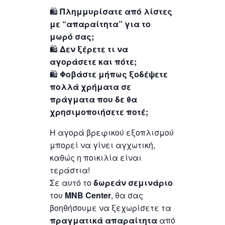
🛍️
Πλημμυρίσατε από λίστες
με “απαραίτητα” για το
μωρό σας;
🛍️
Δεν ξέρετε τι να
αγοράσετε και πότε;
🛍️
Φοβάστε μήπως ξοδέψετε
πολλά χρήματα σε
πράγματα που δε θα
χρησιμοποιήσετε ποτέ;
Η αγορά βρεφικού εξοπλισμού
μπορεί να γίνει αγχωτική,
καθώς η ποικιλία είναι
τεράστια!
Σε αυτό το
δωρεάν σεμινάριο
του
MNB Center
, θα σας
βοηθήσουμε να ξεχωρίσετε τα
πραγματικά απαραίτητα
από