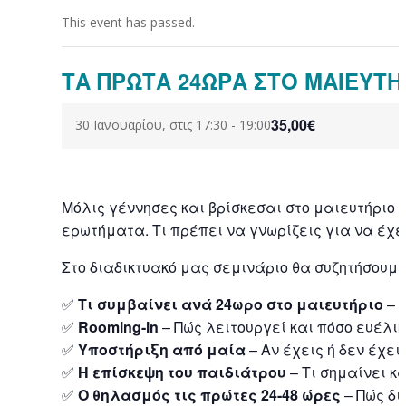
This event has passed.
ΤΑ ΠΡΩΤΑ 24ΩΡΑ ΣΤΟ ΜΑΙΕΥΤΗ
35,00€
30 Ιανουαρίου, στις 17:30
-
19:00
Μόλις γέννησες και βρίσκεσαι στο μαιευτήριο –
ερωτήματα. Τι πρέπει να γνωρίζεις για να έχ
Στο διαδικτυακό μας σεμινάριο θα συζητήσουμε
✅
Τι συμβαίνει ανά 24ωρο στο μαιευτήριο
– 
✅
Rooming-in
– Πώς λειτουργεί και πόσο ευέλικ
✅
Υποστήριξη από μαία
– Αν έχεις ή δεν έχει
✅
Η επίσκεψη του παιδιάτρου
– Τι σημαίνει κα
✅
Ο θηλασμός τις πρώτες 24-48 ώρες
– Πώς δι