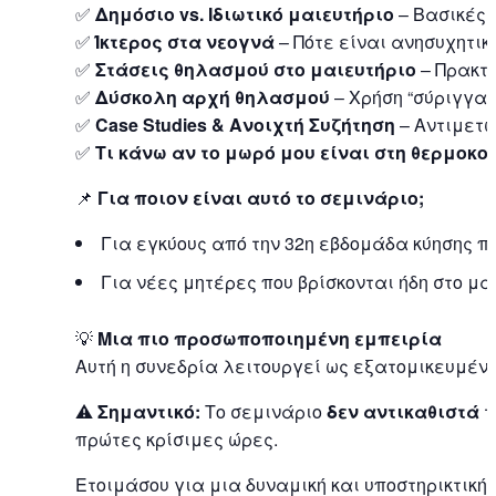
✅
Δημόσιο vs. Ιδιωτικό μαιευτήριο
– Βασικές 
✅
Ίκτερος στα νεογνά
– Πότε είναι ανησυχητικό
✅
Στάσεις θηλασμού στο μαιευτήριο
– Πρακτι
✅
Δύσκολη αρχή θηλασμού
– Χρήση “σύριγγας
✅
Case Studies & Ανοιχτή Συζήτηση
– Αντιμετ
✅
Τι κάνω αν το μωρό μου είναι στη θερμοκο
📌
Για ποιον είναι αυτό το σεμινάριο;
Για εγκύους από την 32η εβδομάδα κύησης π
Για νέες μητέρες που βρίσκονται ήδη στο μα
💡
Μια πιο προσωποποιημένη εμπειρία
Αυτή η συνεδρία λειτουργεί ως εξατομικευμένη
⚠
Σημαντικό:
Το σεμινάριο
δεν αντικαθιστά
τ
πρώτες κρίσιμες ώρες.
Ετοιμάσου για μια δυναμική και υποστηρικτική 